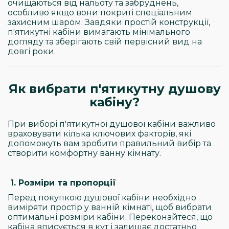
очищаються від нальоту та забруднень,
особливо якщо вони покриті спеціальним
захисним шаром. Завдяки простій конструкції,
п'ятикутні кабіни вимагають мінімального
догляду та зберігають свій первісний вид на
довгі роки.
Як вибрати п'ятикутну душову
кабіну?
При виборі п'ятикутної душової кабіни важливо
враховувати кілька ключових факторів, які
допоможуть вам зробити правильний вибір та
створити комфортну ванну кімнату.
1. Розміри та пропорції
Перед покупкою душової кабіни необхідно
виміряти простір у ванній кімнаті, щоб вибрати
оптимальні розміри кабіни. Переконайтеся, що
кабіна вписується в кут і залишає достатньо