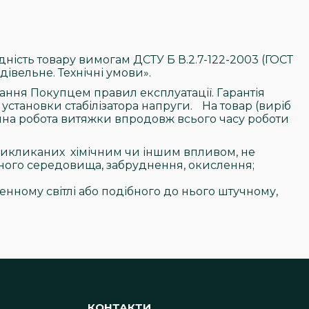
ідність товару вимогам ДСТУ Б В.2.7-122-2003 (ГОСТ
дівельне. Технічні умови».
мання Покупцем правил експлуатації. Гарантія
 установки стабілізатора напруги. На товар (виріб
ійна робота витяжки впродовж всього часу роботи
 викликаних хімічним чи іншим впливом, не
ного середовища, забруднення, окислення;
нному світлі або подібного до нього штучному,
КОНТАКТИ