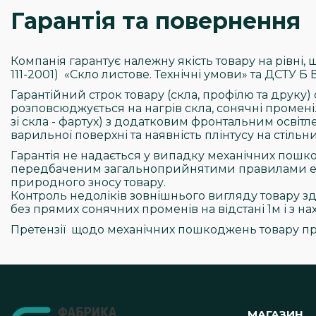
Гарантія та повернення
Компанія гарантує належну якість товару на рівні, 
111-2001) «Скло листове. Технічні умови» та ДСТУ Б 
Гарантійний строк товару (скла, профілю та друку
розповсюджується на нагрів скла, сонячні промені. 
зі скла - фартух) з додатковим фронтальним освіт
варильної поверхні та наявність плінтусу на стільни
Гарантія не надається у випадку механічних пошк
передбаченим загальноприйнятими правилами експ
природного зносу товару.
Контроль недоліків зовнішнього вигляду товару зд
без прямих сонячних променів на відстані 1м і з на
Претензії щодо механічних пошкоджень товару п
МАГАЗИН