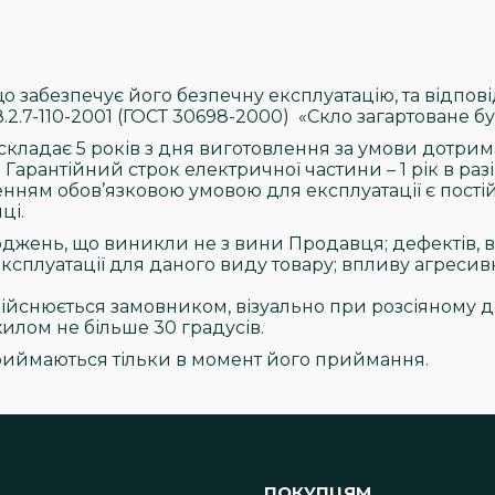
що забезпечує його безпечну експлуатацію, та відпов
В.2.7-110-2001 (ГОСТ 30698-2000) «Скло загартоване бу
) складає 5 років з дня виготовлення за умови дотри
Гарантійний строк електричної частини – 1 рік в разі
ленням обов’язковою умовою для експлуатації є пост
ці.
оджень, що виникли не з вини Продавця; дефектів,
луатації для даного виду товару; впливу агресив
ійснюється замовником, візуально при розсіяному де
хилом не більше 30 градусів.
риймаються тільки в момент його приймання.
ПОКУПЦЯМ