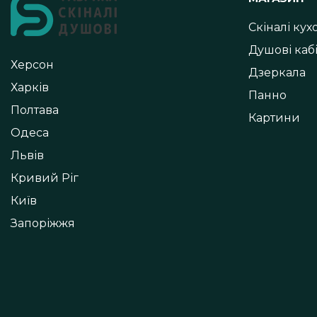
Скіналі ку
Душові каб
Херсон
Дзеркала
Харків
Панно
Полтава
Картини
Одеса
Львів
Кривий Ріг
Київ
Запоріжжя